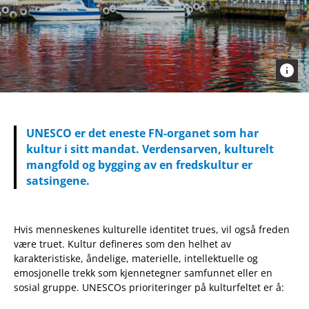
UNESCO er det eneste FN-organet som har
kultur i sitt mandat. Verdensarven, kulturelt
mangfold og bygging av en fredskultur er
satsingene.
Hvis menneskenes kulturelle identitet trues, vil også freden
være truet. Kultur defineres som den helhet av
karakteristiske, åndelige, materielle, intellektuelle og
emosjonelle trekk som kjennetegner samfunnet eller en
sosial gruppe. UNESCOs prioriteringer på kulturfeltet er å: