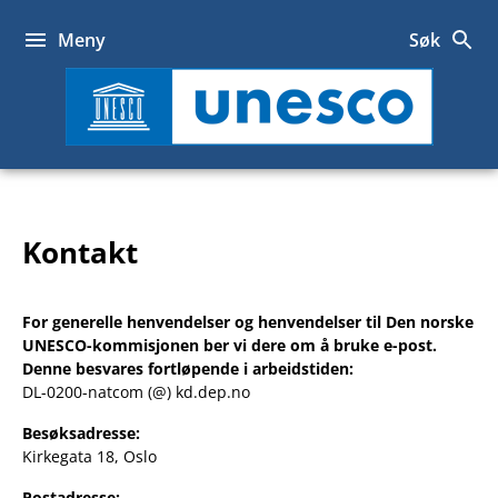
Hopp
til
Meny
Søk
innhold
UNESCO
Kontakt
For generelle henvendelser og henvendelser til Den norske
UNESCO-kommisjonen ber vi dere om å bruke e-post.
Denne besvares fortløpende i arbeidstiden:
DL-0200-natcom (@) kd.dep.no
Besøksadresse:
Kirkegata 18, Oslo
Postadresse: