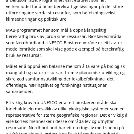
arbeidsområde. Programmet vart etablert som eit
verkemiddel for å finne berekraftige løysingar på dei store
utfordringane verda sto ovanfor, som befolkningsvekst,
klimaendringar og politisk uro.
MAB-programmet har som mål å oppnå langsiktig
berekraftig bruk av jorda sine ressursar. Biosfæreområda,
som Nordhordland UNESCO Biosfæreområde er eitt av, er
modellområde som skal vise gode eksempel på berekraftig
bruk av ressursar.
Målet er å oppnå ein balanse mellom å ta vare på biologisk
mangfald og naturressursar, fremje økonomisk utvikling og
sikre god samfunnsutvikling der lokalbefolkninga, det
offentlege, næringslivet og forskningsinstitusjonar
samarbeider.
Eit viktig krav frå UNESCO er at eit biosfæreområde skal
innehalde ein mosaikk av ulike økologiske systemer som er
representative for større geografiske regionar. Det er viktig å
vise korleis mennesker i desse områda lev og utnyttar
resursane. Nordhordland har eit næringsliv med spenn på
alt frå tradisjonelt jordbruk og fiske til moderne industri,