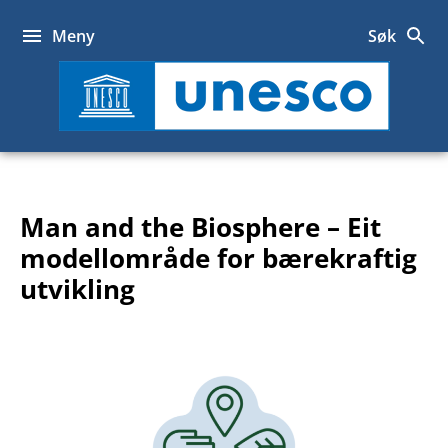
Hopp
til
Meny
Søk
innhold
UNESCO
Man and the Biosphere – Eit
modellområde for bærekraftig
utvikling