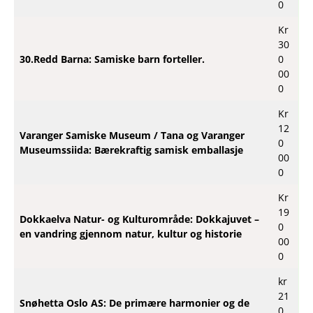
0
Kr
30
30.Redd Barna: Samiske barn forteller.
0
00
0
Kr
12
Varanger Samiske Museum / Tana og Varanger
0
Museumssiida: Bærekraftig samisk
emballasje
00
0
Kr
19
Dokkaelva Natur- og Kulturområde: Dokkajuvet –
0
en vandring gjennom natur, kultur og historie
00
0
kr
21
Snøhetta Oslo AS: De primære harmonier og de
0