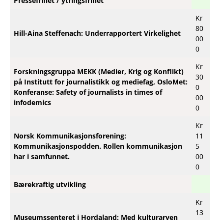
Pressefrihet / ytringsfrihet
Kr
80
Hill-Aina Steffenach: Underrapportert Virkelighet
00
0
Kr
Forskningsgruppa MEKK (Medier, Krig og Konflikt)
30
på Institutt for journalistikk og mediefag, OsloMet:
0
Konferanse: Safety of journalists in times of
00
infodemics
0
Kr
Norsk Kommunikasjonsforening:
11
Kommunikasjonspodden. Rollen kommunikasjon
5
har i samfunnet.
00
0
Bærekraftig utvikling
Kr
13
Museumssenteret i Hordaland: Med kulturarven