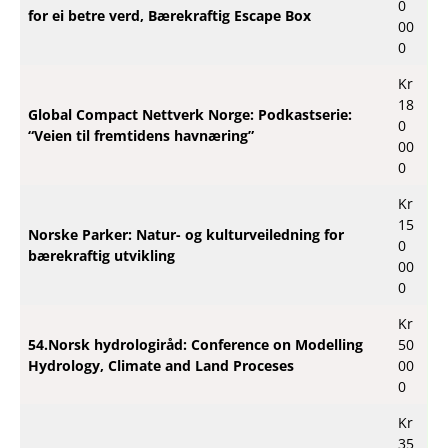
0
for ei betre verd, Bærekraftig Escape Box
00
0
Kr
18
Global Compact Nettverk Norge: Podkastserie:
0
“Veien til fremtidens havnæring”
00
0
Kr
15
Norske Parker: Natur- og kulturveiledning for
0
bærekraftig utvikling
00
0
Kr
54.Norsk hydrologiråd: Conference on Modelling
50
Hydrology, Climate and Land Proceses
00
0
Kr
35