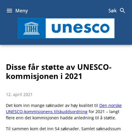
Hopp
til
Meny
Søk
innhold
UNESCO
Disse får støtte av UNESCO-
kommisjonen i 2021
12. april 2021
Det kom inn mange søknader av høy kvalitet til
Den norske
UNESCO-kommisjonens tilskuddsordning
for 2021 – langt
flere enn det kommisjonen hadde anledning til å støtte.
Til sammen kom det inn 54 søknader. Samlet søknadssum