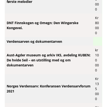
første melodier
00
0
Kr
DNT Finnskogen og Omegn: Den Wingerske
80
Kongevei.
00
0
Verdensarven og dokumentarven
kr
Aust-Agder museum og arkiv IKS, avdeling KUBEN:
10
De hvide Seil – en utstilling med og om
0
dokumentarven
00
0
Kr
13
Norges Verdensarv: Konferansen Verdensarvforum
5
2021
00
0