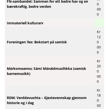
FN-sambandet: Sammen for ett bedre hav og en
0
bærekraftig, bedre verden
00
0
Immateriell kulturarv
Kr
12
Foreningen !les: Bokstart på samisk
0
00
0
Kr
20
Márkomeannu: Sámi Mánáidmusihkka (samisk
0
barnemusikk)
00
0
Kr
18
RDM: Verddevuohta – Gjestevennskap gjennom
0
historie og i dag
00