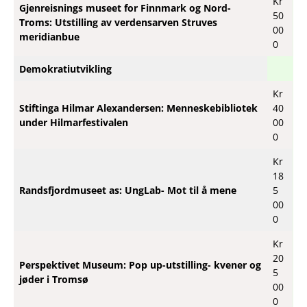
Kr
Gjenreisnings museet for Finnmark og Nord-
50
Troms: Utstilling av verdensarven Struves
00
meridianbue
0
Demokratiutvikling
Kr
Stiftinga Hilmar Alexandersen: Menneskebibliotek
40
under Hilmarfestivalen
00
0
Kr
18
Randsfjordmuseet as: UngLab- Mot til å mene
5
00
0
Kr
20
Perspektivet Museum: Pop up-utstilling- kvener og
5
jøder i Tromsø
00
0