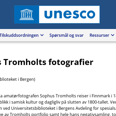
UNESCO
Tilskuddsordningen
Spørsmål og svar
Ressurser
 Tromholts fotografier
blioteket i Bergen)
ra amatørfotografen Sophus Tromholts reiser i Finnmark i 
nblikk i samisk kultur og dagligliv på slutten av 1800-tallet. Ve
n ved Universitetsbiblioteket i Bergens Avdeling for spesial
ve av Tromholts portfolio samt hele hans negativsamling, to