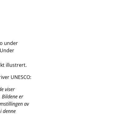
lio under
 «Under
t illustrert.
kriver UNESCO:
de viser
 Bildene er
emstillingen av
 i denne