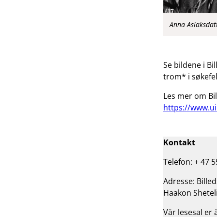
Anna Aslaksdat
Se bildene i B
trom* i søkefe
Les mer om Bi
https://www.u
Kontakt
Telefon: + 47 5
Adresse: Bille
Haakon Sheteli
Vår lesesal er