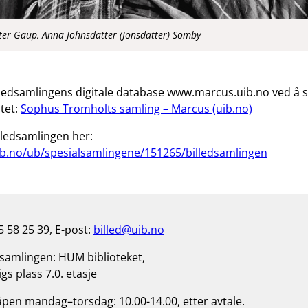
ter Gaup, Anna Johnsdatter (Jonsdatter) Somby
illedsamlingens digitale database www.marcus.uib.no ved å s
ltet:
Sophus Tromholts samling – Marcus (uib.no)
lledsamlingen her:
ib.no/ub/spesialsamlingene/151265/billedsamlingen
5 58 25 39, E-post:
billed@uib.no
dsamlingen: HUM biblioteket,
gs plass 7.0. etasje
 åpen mandag–torsdag: 10.00-14.00, etter avtale.