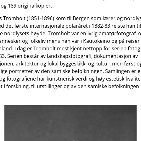
 og 189 originalkopier.
Tromholt (1851-1896) kom til Bergen som lærer og nordlysf
d det første internasjonale polaråret i 1882-83 reiste han t
e nordlysets høyde. Tromholt var en ivrig amatørfotograf, o
nnesker og folkeliv mens han var i Kautokeino og på reiser
land. I dag er Tromholt mest kjent nettopp for serien fotogr
83. Serien består av landskapsfotografi, dokumentasjon av
jonen, arkitektur og lokal byggeskikk- og kultur, men først o
ige portretter av den samiske befolkningen. Samlingen er en 
 og fotografiene har kunstnerisk verdi og høy estetisk kvalite
 i forskning, til utstillinger og av den samiske befolkningen