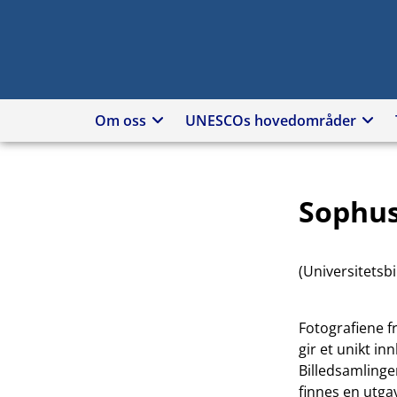
Hopp
til
innhold
Om oss
UNESCOs hovedområder
Sophus
(Universitetsbi
Fotografiene f
gir et unikt in
Billedsamlinge
finnes en utga