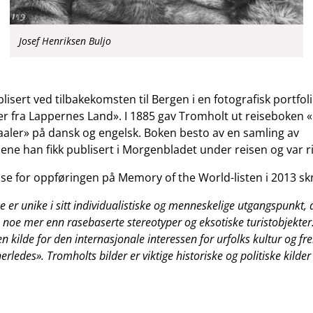
Josef Henriksen Buljo
lisert ved tilbakekomsten til Bergen i en fotografisk portfo
eder fra Lappernes Land». I 1885 gav Tromholt ut reiseboken
aaler» på dansk og engelsk. Boken besto av en samling av
ene han fikk publisert i Morgenbladet under reisen og var rik
lse for oppføringen på Memory of the World-listen i 2013 s
e er unike i sitt individualistiske og menneskelige utgangspunkt, 
noe mer enn rasebaserte stereotyper og eksotiske turistobjekter.
en kilde for den internasjonale interessen for urfolks kultur og fr
rledes». Tromholts bilder er viktige historiske og politiske kilder