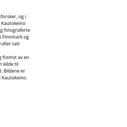
orsker, og i
il Kautokeino
g fotograferte
 i Finnmark og
afier tatt
g fremst av en
kilde til
t. Bildene er
 i Kautokeino.