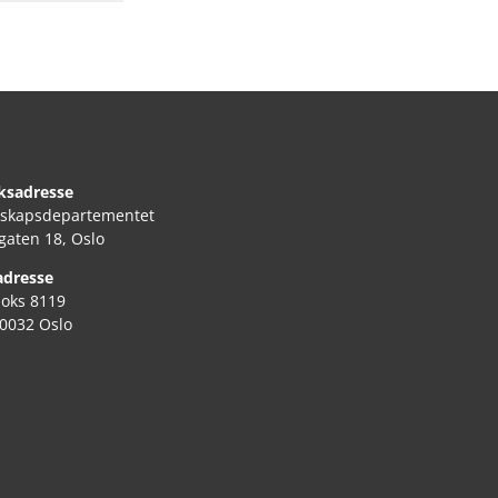
ksadresse
skapsdepartementet
gaten 18, Oslo
adresse
boks 8119
 0032 Oslo