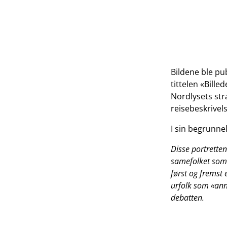
Bildene ble pub
tittelen «Bill
Nordlysets str
reisebeskrivels
I sin begrunne
Disse portretten
samefolket som 
først og fremst 
urfolk som «anne
debatten.