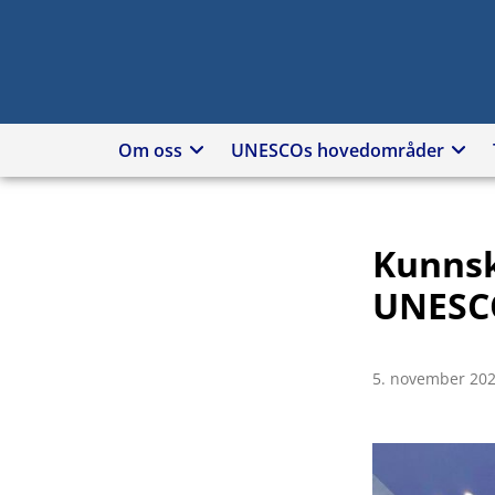
Hopp
til
innhold
Om oss
UNESCOs hovedområder
Kunnsk
UNESCO
5. november 20