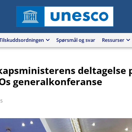
UNESCO
Tilskuddsordningen
Spørsmål og svar
Ressurser
apsministerens deltagelse 
s generalkonferanse
25