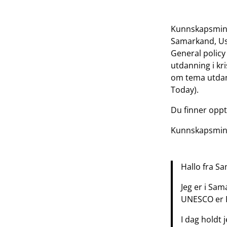
Kunnskapsminis
Samarkand, Us
General policy
utdanning i kr
om tema utdan
Today).
Du finner opp
Kunnskapsminis
Hallo fra S
Jeg er i Sa
UNESCO er F
I dag holdt 