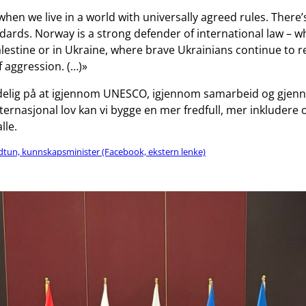
when we live in a world with universally agreed rules. There
dards. Norway is a strong defender of international law – w
lestine or in Ukraine, where brave Ukrainians continue to re
of aggression. (…)»
delig på at igjennom UNESCO, igjennom samarbeid og gjen
ternasjonal lov kan vi bygge en mer fredfull, mer inkludere
lle.
dtun, kunnskapsminister (Facebook, ekstern lenke)