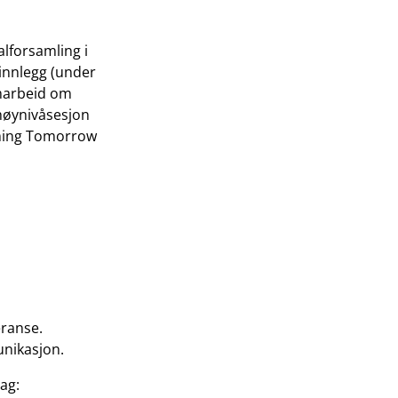
lforsamling i
innlegg (under
amarbeid om
 høynivåsesjon
rming Tomorrow
eranse.
nikasjon.
ag: