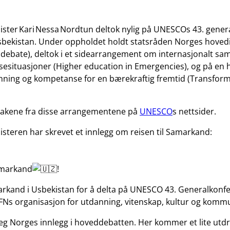
ter Kari Nessa Nordtun deltok nylig på UNESCOs 43. genera
bekistan. Under oppholdet holdt statsråden Norges hoved
 debate), deltok i et sidearrangement om internasjonalt s
isesituasjoner (Higher education in Emergencies), og på en
ning og kompetanse for en bærekraftig fremtid (Transfo
takene fra disse arrangementene på
UNESCO
s nettsider.
teren har skrevet et innlegg om reisen til Samarkand:
amarkand
!
markand i Usbekistan for å delta på UNESCO 43. Generalkonf
Ns organisasjon for utdanning, vitenskap, kultur og
kommu
jeg Norges innlegg i hoveddebatten. Her kommer et lite utdr