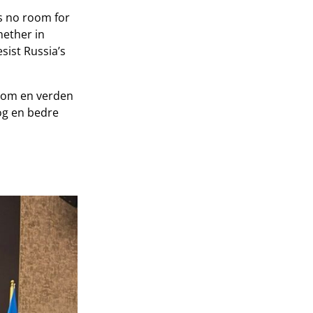
’s no room for
hether in
sist Russia’s
nom en verden
 og en bedre